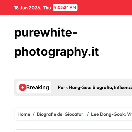
Skip
18 Jun 2026, Thu
9:03:25 AM
to
content
purewhite-
photography.it
Park Hang-Seo: Biografia, Influenze 
Breaking
Home
Biografie dei Giocatori
Lee Dong-Gook: Vita