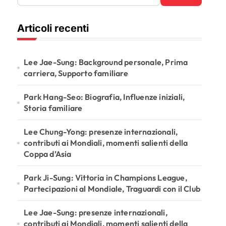
a
r
Articoli recenti
c
h
f
o
Lee Jae-Sung: Background personale, Prima
r
carriera, Supporto familiare
:
Park Hang-Seo: Biografia, Influenze iniziali,
Storia familiare
Lee Chung-Yong: presenze internazionali,
contributi ai Mondiali, momenti salienti della
Coppa d’Asia
Park Ji-Sung: Vittoria in Champions League,
Partecipazioni al Mondiale, Traguardi con il Club
Lee Jae-Sung: presenze internazionali,
contributi ai Mondiali, momenti salienti della