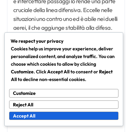
e intercettare passaggi lo rende una parte
cruciale della linea difensiva. Eccelle nelle
situazioni uno contro uno ed è abile nei duelli
aerei, il che aggiunge stabilità alla difesa.
We respect your privacy
Al contrario, Park Ji-sung era celebrato per
Cookies help us improve your experience, deliver
la sua versatilità, giocando spesso in ruoli di
personalized content, and analyze traffic. You can
centrocampo che richiedevano sia
choose which cookies to allow by clicking
Customize
. Click
Accept All
to consent or
Reject
contributi difensivi che offensivi. Mentre
All
to decline non-essential cookies.
Kim si concentra principalmente sulla
difesa, lo stile di Park comportava un
Customize
movimento più dinamico e supporto
Reject All
offensivo, rendendoli efficaci in diversi
Accept All
schemi tattici.