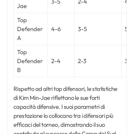
3-5
2-4
4-
Jae
Top
Defender
4-6
3-5
5-7
A
Top
Defender
2-4
2-3
3-
B
Rispetto ad altri top difensori, le statistiche
di Kim Min-Jae riflettono le sue forti
capacità difensive. I suoi parametri di
prestazione lo collocano tra i difensori più
efficaci del torneo, dimostrando il suo
contributo al successo della Corea del Sud.