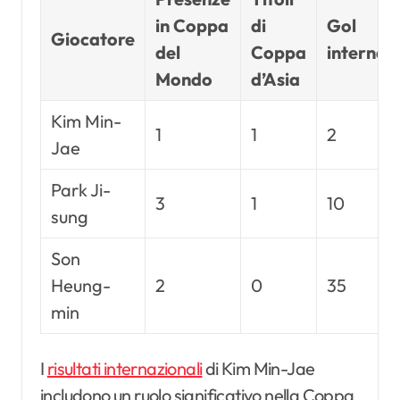
in Coppa
di
Gol
Giocatore
del
Coppa
internazi
Mondo
d’Asia
Kim Min-
1
1
2
Jae
Park Ji-
3
1
10
sung
Son
Heung-
2
0
35
min
I
risultati internazionali
di Kim Min-Jae
includono un ruolo significativo nella Coppa