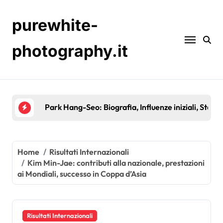
Skip
to
purewhite-
content
photography.it
Lee Chung-Yong: presenze internazionali, contribu
Home
Risultati Internazionali
Kim Min-Jae: contributi alla nazionale, prestazioni
ai Mondiali, successo in Coppa d’Asia
Risultati Internazionali